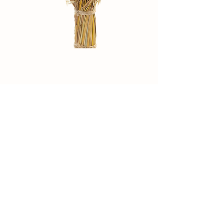
Details
DENVER, COLORADO
info@smilefoods.co
Store Policy